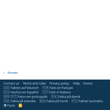
Forums
Contact us
Terms and rules
Privacy policy
Help
Home
🇩🇪 Fakten auf Deutsch
🇫🇷 Faits en français
🇪🇸 Hechos en Español
🇮🇹 Fatti in Italiano
🇧🇷 🇵🇹 Fatos em português
🇩🇰 Fakta på dansk
🇸🇪 Fakta på svenska
🇳🇴 Fakta på norsk
🇫🇮 Faktat suomeksi
🌍 Facts
R
S