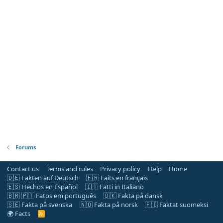
Forums
Contact us
Terms and rules
Privacy policy
Help
Home
🇩🇪 Fakten auf Deutsch
🇫🇷 Faits en français
🇪🇸 Hechos en Español
🇮🇹 Fatti in Italiano
🇧🇷 🇵🇹 Fatos em português
🇩🇰 Fakta på dansk
🇸🇪 Fakta på svenska
🇳🇴 Fakta på norsk
🇫🇮 Faktat suomeksi
🌍 Facts
R
S