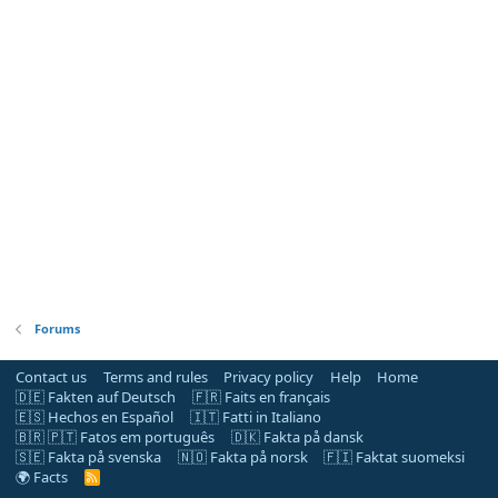
Forums
Contact us
Terms and rules
Privacy policy
Help
Home
🇩🇪 Fakten auf Deutsch
🇫🇷 Faits en français
🇪🇸 Hechos en Español
🇮🇹 Fatti in Italiano
🇧🇷 🇵🇹 Fatos em português
🇩🇰 Fakta på dansk
🇸🇪 Fakta på svenska
🇳🇴 Fakta på norsk
🇫🇮 Faktat suomeksi
🌍 Facts
R
S