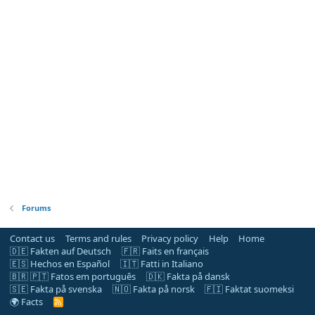
Forums
Contact us
Terms and rules
Privacy policy
Help
Home
🇩🇪 Fakten auf Deutsch
🇫🇷 Faits en français
🇪🇸 Hechos en Español
🇮🇹 Fatti in Italiano
🇧🇷 🇵🇹 Fatos em português
🇩🇰 Fakta på dansk
🇸🇪 Fakta på svenska
🇳🇴 Fakta på norsk
🇫🇮 Faktat suomeksi
🌍 Facts
R
S