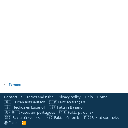
Forums
Contact us
Terms and rules
Privacy policy
Help
Home
🇩🇪 Fakten auf Deutsch
🇫🇷 Faits en français
🇪🇸 Hechos en Español
🇮🇹 Fatti in Italiano
🇧🇷 🇵🇹 Fatos em português
🇩🇰 Fakta på dansk
🇸🇪 Fakta på svenska
🇳🇴 Fakta på norsk
🇫🇮 Faktat suomeksi
🌍 Facts
R
S