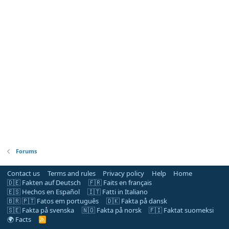
Forums
Contact us
Terms and rules
Privacy policy
Help
Home
🇩🇪 Fakten auf Deutsch
🇫🇷 Faits en français
🇪🇸 Hechos en Español
🇮🇹 Fatti in Italiano
🇧🇷 🇵🇹 Fatos em português
🇩🇰 Fakta på dansk
🇸🇪 Fakta på svenska
🇳🇴 Fakta på norsk
🇫🇮 Faktat suomeksi
🌍 Facts
R
S