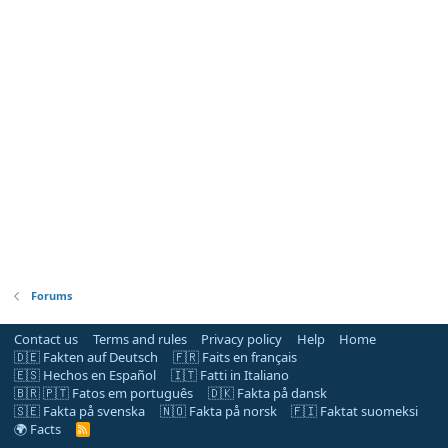
Forums
Contact us
Terms and rules
Privacy policy
Help
Home
🇩🇪 Fakten auf Deutsch
🇫🇷 Faits en français
🇪🇸 Hechos en Español
🇮🇹 Fatti in Italiano
🇧🇷 🇵🇹 Fatos em português
🇩🇰 Fakta på dansk
🇸🇪 Fakta på svenska
🇳🇴 Fakta på norsk
🇫🇮 Faktat suomeksi
🌍 Facts
R
S