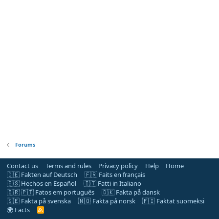
Forums
Contact us
Terms and rules
Privacy policy
Help
Home
🇩🇪 Fakten auf Deutsch
🇫🇷 Faits en français
🇪🇸 Hechos en Español
🇮🇹 Fatti in Italiano
🇧🇷 🇵🇹 Fatos em português
🇩🇰 Fakta på dansk
🇸🇪 Fakta på svenska
🇳🇴 Fakta på norsk
🇫🇮 Faktat suomeksi
🌍 Facts
R
S