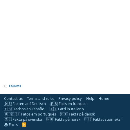
Forums
Contact us
Terms and rules
Privacy policy
Help
Home
🇩🇪 Fakten auf Deutsch
🇫🇷 Faits en français
🇪🇸 Hechos en Español
🇮🇹 Fatti in Italiano
🇧🇷 🇵🇹 Fatos em português
🇩🇰 Fakta på dansk
🇸🇪 Fakta på svenska
🇳🇴 Fakta på norsk
🇫🇮 Faktat suomeksi
🌍 Facts
R
S