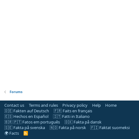
Forums
Contact us
Terms and rules
Privacy policy
Help
Home
🇩🇪 Fakten auf Deutsch
🇫🇷 Faits en français
🇪🇸 Hechos en Español
🇮🇹 Fatti in Italiano
🇧🇷 🇵🇹 Fatos em português
🇩🇰 Fakta på dansk
🇸🇪 Fakta på svenska
🇳🇴 Fakta på norsk
🇫🇮 Faktat suomeksi
🌍 Facts
R
S