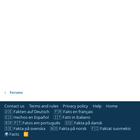
Forums
Contact us
Terms and rules
Privacy policy
Help
Home
🇩🇪 Fakten auf Deutsch
🇫🇷 Faits en français
🇪🇸 Hechos en Español
🇮🇹 Fatti in Italiano
🇧🇷 🇵🇹 Fatos em português
🇩🇰 Fakta på dansk
🇸🇪 Fakta på svenska
🇳🇴 Fakta på norsk
🇫🇮 Faktat suomeksi
🌍 Facts
R
S