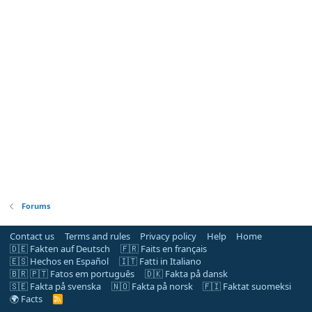
Forums
Contact us
Terms and rules
Privacy policy
Help
Home
🇩🇪 Fakten auf Deutsch
🇫🇷 Faits en français
🇪🇸 Hechos en Español
🇮🇹 Fatti in Italiano
🇧🇷 🇵🇹 Fatos em português
🇩🇰 Fakta på dansk
🇸🇪 Fakta på svenska
🇳🇴 Fakta på norsk
🇫🇮 Faktat suomeksi
🌍 Facts
R
S