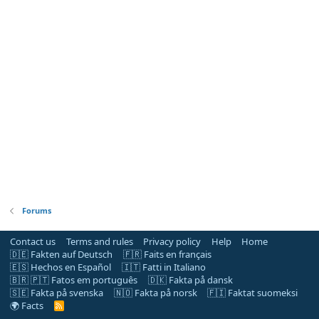
Forums
Contact us
Terms and rules
Privacy policy
Help
Home
🇩🇪 Fakten auf Deutsch
🇫🇷 Faits en français
🇪🇸 Hechos en Español
🇮🇹 Fatti in Italiano
🇧🇷 🇵🇹 Fatos em português
🇩🇰 Fakta på dansk
🇸🇪 Fakta på svenska
🇳🇴 Fakta på norsk
🇫🇮 Faktat suomeksi
🌍 Facts
R
S