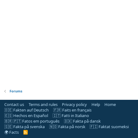
Forums
Contact us
Terms and rules
Privacy policy
Help
Home
🇩🇪 Fakten auf Deutsch
🇫🇷 Faits en français
🇪🇸 Hechos en Español
🇮🇹 Fatti in Italiano
🇧🇷 🇵🇹 Fatos em português
🇩🇰 Fakta på dansk
🇸🇪 Fakta på svenska
🇳🇴 Fakta på norsk
🇫🇮 Faktat suomeksi
🌍 Facts
R
S