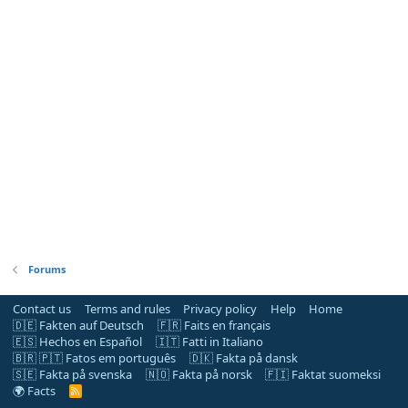
Forums
Contact us
Terms and rules
Privacy policy
Help
Home
🇩🇪 Fakten auf Deutsch
🇫🇷 Faits en français
🇪🇸 Hechos en Español
🇮🇹 Fatti in Italiano
🇧🇷 🇵🇹 Fatos em português
🇩🇰 Fakta på dansk
🇸🇪 Fakta på svenska
🇳🇴 Fakta på norsk
🇫🇮 Faktat suomeksi
🌍 Facts
R
S