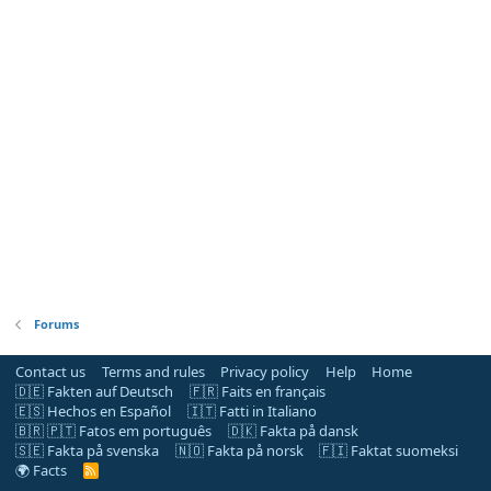
Forums
Contact us
Terms and rules
Privacy policy
Help
Home
🇩🇪 Fakten auf Deutsch
🇫🇷 Faits en français
🇪🇸 Hechos en Español
🇮🇹 Fatti in Italiano
🇧🇷 🇵🇹 Fatos em português
🇩🇰 Fakta på dansk
🇸🇪 Fakta på svenska
🇳🇴 Fakta på norsk
🇫🇮 Faktat suomeksi
🌍 Facts
R
S