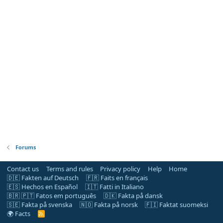
Forums
Contact us
Terms and rules
Privacy policy
Help
Home
🇩🇪 Fakten auf Deutsch
🇫🇷 Faits en français
🇪🇸 Hechos en Español
🇮🇹 Fatti in Italiano
🇧🇷 🇵🇹 Fatos em português
🇩🇰 Fakta på dansk
🇸🇪 Fakta på svenska
🇳🇴 Fakta på norsk
🇫🇮 Faktat suomeksi
🌍 Facts
R
S