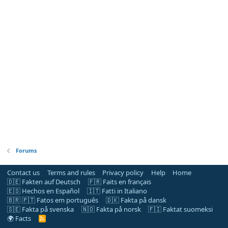
Forums
Contact us
Terms and rules
Privacy policy
Help
Home
🇩🇪 Fakten auf Deutsch
🇫🇷 Faits en français
🇪🇸 Hechos en Español
🇮🇹 Fatti in Italiano
🇧🇷 🇵🇹 Fatos em português
🇩🇰 Fakta på dansk
🇸🇪 Fakta på svenska
🇳🇴 Fakta på norsk
🇫🇮 Faktat suomeksi
🌍 Facts
R
S