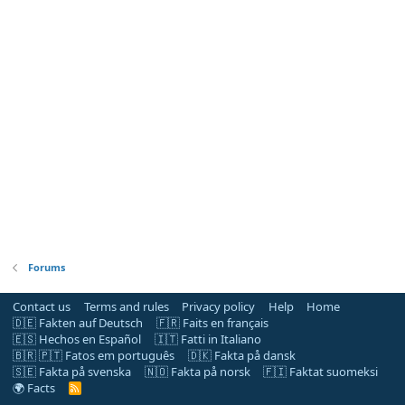
Forums
Contact us
Terms and rules
Privacy policy
Help
Home
🇩🇪 Fakten auf Deutsch
🇫🇷 Faits en français
🇪🇸 Hechos en Español
🇮🇹 Fatti in Italiano
🇧🇷 🇵🇹 Fatos em português
🇩🇰 Fakta på dansk
🇸🇪 Fakta på svenska
🇳🇴 Fakta på norsk
🇫🇮 Faktat suomeksi
🌍 Facts
R
S