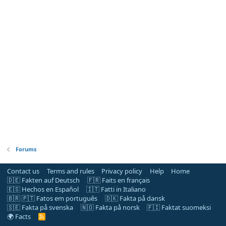
Forums
Contact us
Terms and rules
Privacy policy
Help
Home
🇩🇪 Fakten auf Deutsch
🇫🇷 Faits en français
🇪🇸 Hechos en Español
🇮🇹 Fatti in Italiano
🇧🇷 🇵🇹 Fatos em português
🇩🇰 Fakta på dansk
🇸🇪 Fakta på svenska
🇳🇴 Fakta på norsk
🇫🇮 Faktat suomeksi
🌍 Facts
R
S