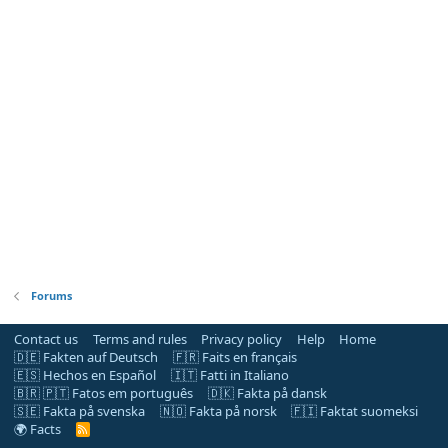
Forums
Contact us
Terms and rules
Privacy policy
Help
Home
🇩🇪 Fakten auf Deutsch
🇫🇷 Faits en français
🇪🇸 Hechos en Español
🇮🇹 Fatti in Italiano
🇧🇷 🇵🇹 Fatos em português
🇩🇰 Fakta på dansk
🇸🇪 Fakta på svenska
🇳🇴 Fakta på norsk
🇫🇮 Faktat suomeksi
🌍 Facts
R
S