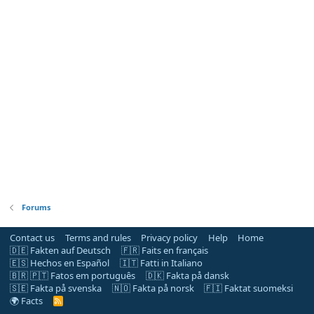
Forums
Contact us
Terms and rules
Privacy policy
Help
Home
🇩🇪 Fakten auf Deutsch
🇫🇷 Faits en français
🇪🇸 Hechos en Español
🇮🇹 Fatti in Italiano
🇧🇷 🇵🇹 Fatos em português
🇩🇰 Fakta på dansk
🇸🇪 Fakta på svenska
🇳🇴 Fakta på norsk
🇫🇮 Faktat suomeksi
🌍 Facts
R
S