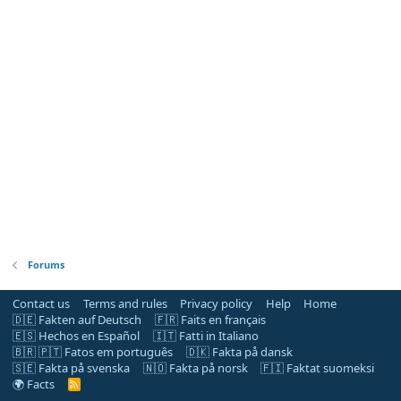
Forums
Contact us
Terms and rules
Privacy policy
Help
Home
🇩🇪 Fakten auf Deutsch
🇫🇷 Faits en français
🇪🇸 Hechos en Español
🇮🇹 Fatti in Italiano
🇧🇷 🇵🇹 Fatos em português
🇩🇰 Fakta på dansk
🇸🇪 Fakta på svenska
🇳🇴 Fakta på norsk
🇫🇮 Faktat suomeksi
🌍 Facts
R
S