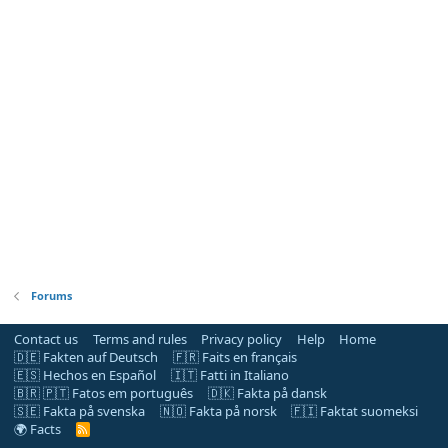
Forums
Contact us
Terms and rules
Privacy policy
Help
Home
🇩🇪 Fakten auf Deutsch
🇫🇷 Faits en français
🇪🇸 Hechos en Español
🇮🇹 Fatti in Italiano
🇧🇷 🇵🇹 Fatos em português
🇩🇰 Fakta på dansk
🇸🇪 Fakta på svenska
🇳🇴 Fakta på norsk
🇫🇮 Faktat suomeksi
🌍 Facts
R
S