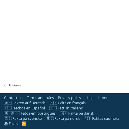
Forums
Contact us
Terms and rules
Privacy policy
Help
Home
🇩🇪 Fakten auf Deutsch
🇫🇷 Faits en français
🇪🇸 Hechos en Español
🇮🇹 Fatti in Italiano
🇧🇷 🇵🇹 Fatos em português
🇩🇰 Fakta på dansk
🇸🇪 Fakta på svenska
🇳🇴 Fakta på norsk
🇫🇮 Faktat suomeksi
🌍 Facts
R
S