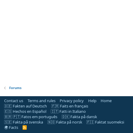
Forums
Contact us
Terms and rules
Privacy policy
Help
Home
🇩🇪 Fakten auf Deutsch
🇫🇷 Faits en français
🇪🇸 Hechos en Español
🇮🇹 Fatti in Italiano
🇧🇷 🇵🇹 Fatos em português
🇩🇰 Fakta på dansk
🇸🇪 Fakta på svenska
🇳🇴 Fakta på norsk
🇫🇮 Faktat suomeksi
🌍 Facts
R
S