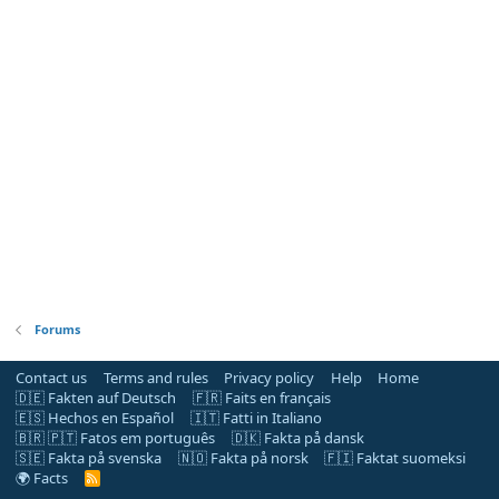
Forums
Contact us
Terms and rules
Privacy policy
Help
Home
🇩🇪 Fakten auf Deutsch
🇫🇷 Faits en français
🇪🇸 Hechos en Español
🇮🇹 Fatti in Italiano
🇧🇷 🇵🇹 Fatos em português
🇩🇰 Fakta på dansk
🇸🇪 Fakta på svenska
🇳🇴 Fakta på norsk
🇫🇮 Faktat suomeksi
🌍 Facts
R
S