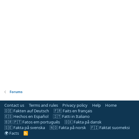
Forums
Contact us
Terms and rules
Privacy policy
Help
Home
🇩🇪 Fakten auf Deutsch
🇫🇷 Faits en français
🇪🇸 Hechos en Español
🇮🇹 Fatti in Italiano
🇧🇷 🇵🇹 Fatos em português
🇩🇰 Fakta på dansk
🇸🇪 Fakta på svenska
🇳🇴 Fakta på norsk
🇫🇮 Faktat suomeksi
🌍 Facts
R
S