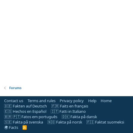
Forums
Contact us
Terms and rules
Privacy policy
Help
Home
🇩🇪 Fakten auf Deutsch
🇫🇷 Faits en français
🇪🇸 Hechos en Español
🇮🇹 Fatti in Italiano
🇧🇷 🇵🇹 Fatos em português
🇩🇰 Fakta på dansk
🇸🇪 Fakta på svenska
🇳🇴 Fakta på norsk
🇫🇮 Faktat suomeksi
🌍 Facts
R
S