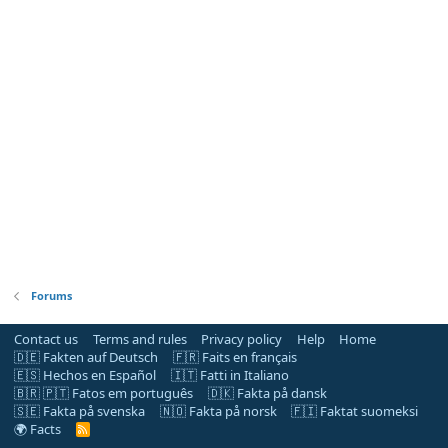
Forums
Contact us
Terms and rules
Privacy policy
Help
Home
🇩🇪 Fakten auf Deutsch
🇫🇷 Faits en français
🇪🇸 Hechos en Español
🇮🇹 Fatti in Italiano
🇧🇷 🇵🇹 Fatos em português
🇩🇰 Fakta på dansk
🇸🇪 Fakta på svenska
🇳🇴 Fakta på norsk
🇫🇮 Faktat suomeksi
🌍 Facts
R
S