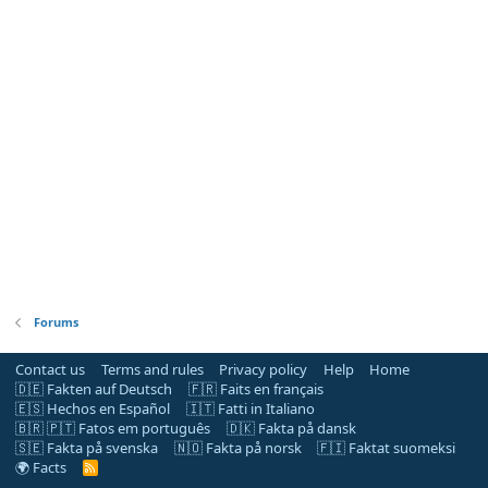
Forums
Contact us
Terms and rules
Privacy policy
Help
Home
🇩🇪 Fakten auf Deutsch
🇫🇷 Faits en français
🇪🇸 Hechos en Español
🇮🇹 Fatti in Italiano
🇧🇷 🇵🇹 Fatos em português
🇩🇰 Fakta på dansk
🇸🇪 Fakta på svenska
🇳🇴 Fakta på norsk
🇫🇮 Faktat suomeksi
🌍 Facts
R
S