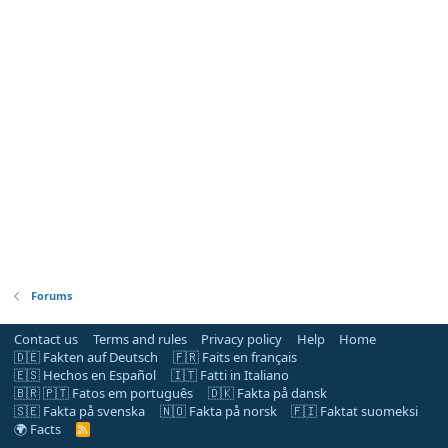
Forums
Contact us
Terms and rules
Privacy policy
Help
Home
🇩🇪 Fakten auf Deutsch
🇫🇷 Faits en français
🇪🇸 Hechos en Español
🇮🇹 Fatti in Italiano
🇧🇷 🇵🇹 Fatos em português
🇩🇰 Fakta på dansk
🇸🇪 Fakta på svenska
🇳🇴 Fakta på norsk
🇫🇮 Faktat suomeksi
🌍 Facts
R
S