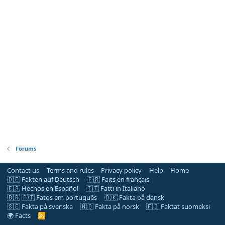
Forums
Contact us
Terms and rules
Privacy policy
Help
Home
🇩🇪 Fakten auf Deutsch
🇫🇷 Faits en français
🇪🇸 Hechos en Español
🇮🇹 Fatti in Italiano
🇧🇷 🇵🇹 Fatos em português
🇩🇰 Fakta på dansk
🇸🇪 Fakta på svenska
🇳🇴 Fakta på norsk
🇫🇮 Faktat suomeksi
🌍 Facts
R
S