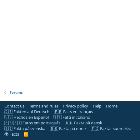
Forums
Contact us
Terms and rules
Privacy policy
Help
Home
🇩🇪 Fakten auf Deutsch
🇫🇷 Faits en français
🇪🇸 Hechos en Español
🇮🇹 Fatti in Italiano
🇧🇷 🇵🇹 Fatos em português
🇩🇰 Fakta på dansk
🇸🇪 Fakta på svenska
🇳🇴 Fakta på norsk
🇫🇮 Faktat suomeksi
🌍 Facts
R
S