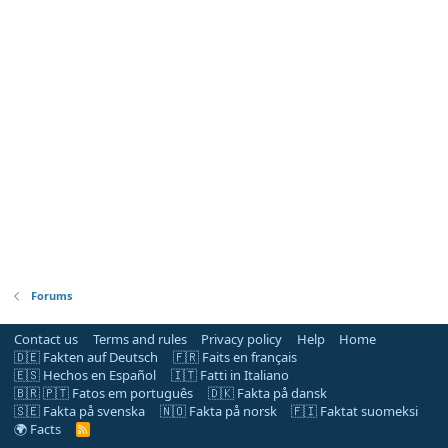
Forums
Contact us
Terms and rules
Privacy policy
Help
Home
🇩🇪 Fakten auf Deutsch
🇫🇷 Faits en français
🇪🇸 Hechos en Español
🇮🇹 Fatti in Italiano
🇧🇷 🇵🇹 Fatos em português
🇩🇰 Fakta på dansk
🇸🇪 Fakta på svenska
🇳🇴 Fakta på norsk
🇫🇮 Faktat suomeksi
🌍 Facts
R
S