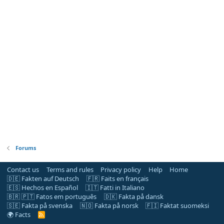
Forums
Contact us
Terms and rules
Privacy policy
Help
Home
🇩🇪 Fakten auf Deutsch
🇫🇷 Faits en français
🇪🇸 Hechos en Español
🇮🇹 Fatti in Italiano
🇧🇷 🇵🇹 Fatos em português
🇩🇰 Fakta på dansk
🇸🇪 Fakta på svenska
🇳🇴 Fakta på norsk
🇫🇮 Faktat suomeksi
🌍 Facts
R
S