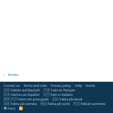
Forums
Contact us
Terms and rules
Privacy policy
Help
Home
🇩🇪 Fakten auf Deutsch
🇫🇷 Faits en français
🇪🇸 Hechos en Español
🇮🇹 Fatti in Italiano
🇧🇷 🇵🇹 Fatos em português
🇩🇰 Fakta på dansk
🇸🇪 Fakta på svenska
🇳🇴 Fakta på norsk
🇫🇮 Faktat suomeksi
🌍 Facts
R
S