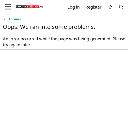
Log in
Register
Forums
Oops! We ran into some problems.
An error occurred while the page was being generated. Please
try again later.