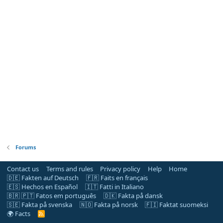
Forums
Contact us
Terms and rules
Privacy policy
Help
Home
🇩🇪 Fakten auf Deutsch
🇫🇷 Faits en français
🇪🇸 Hechos en Español
🇮🇹 Fatti in Italiano
🇧🇷 🇵🇹 Fatos em português
🇩🇰 Fakta på dansk
🇸🇪 Fakta på svenska
🇳🇴 Fakta på norsk
🇫🇮 Faktat suomeksi
🌍 Facts
R
S