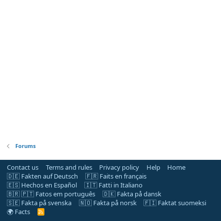
Forums
Contact us
Terms and rules
Privacy policy
Help
Home
🇩🇪 Fakten auf Deutsch
🇫🇷 Faits en français
🇪🇸 Hechos en Español
🇮🇹 Fatti in Italiano
🇧🇷 🇵🇹 Fatos em português
🇩🇰 Fakta på dansk
🇸🇪 Fakta på svenska
🇳🇴 Fakta på norsk
🇫🇮 Faktat suomeksi
🌍 Facts
R
S