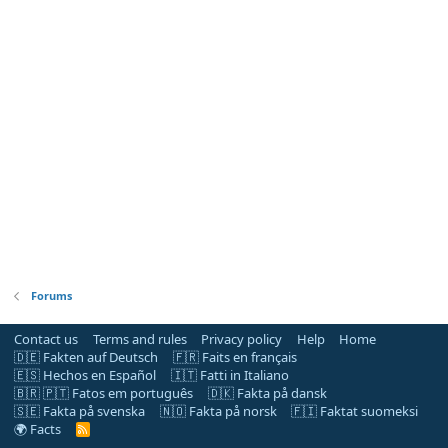
Forums
Contact us
Terms and rules
Privacy policy
Help
Home
🇩🇪 Fakten auf Deutsch
🇫🇷 Faits en français
🇪🇸 Hechos en Español
🇮🇹 Fatti in Italiano
🇧🇷 🇵🇹 Fatos em português
🇩🇰 Fakta på dansk
🇸🇪 Fakta på svenska
🇳🇴 Fakta på norsk
🇫🇮 Faktat suomeksi
🌍 Facts
R
S