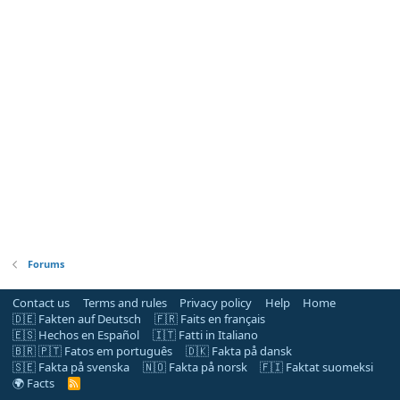
Forums
Contact us
Terms and rules
Privacy policy
Help
Home
🇩🇪 Fakten auf Deutsch
🇫🇷 Faits en français
🇪🇸 Hechos en Español
🇮🇹 Fatti in Italiano
🇧🇷 🇵🇹 Fatos em português
🇩🇰 Fakta på dansk
🇸🇪 Fakta på svenska
🇳🇴 Fakta på norsk
🇫🇮 Faktat suomeksi
🌍 Facts
R
S