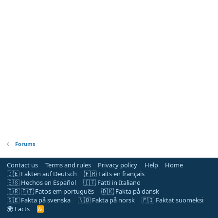
Forums
Contact us
Terms and rules
Privacy policy
Help
Home
🇩🇪 Fakten auf Deutsch
🇫🇷 Faits en français
🇪🇸 Hechos en Español
🇮🇹 Fatti in Italiano
🇧🇷 🇵🇹 Fatos em português
🇩🇰 Fakta på dansk
🇸🇪 Fakta på svenska
🇳🇴 Fakta på norsk
🇫🇮 Faktat suomeksi
🌍 Facts
R
S