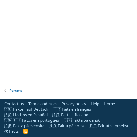
Forums
Contact us
Terms and rules
Privacy policy
Help
Home
🇩🇪 Fakten auf Deutsch
🇫🇷 Faits en français
🇪🇸 Hechos en Español
🇮🇹 Fatti in Italiano
🇧🇷 🇵🇹 Fatos em português
🇩🇰 Fakta på dansk
🇸🇪 Fakta på svenska
🇳🇴 Fakta på norsk
🇫🇮 Faktat suomeksi
🌍 Facts
R
S