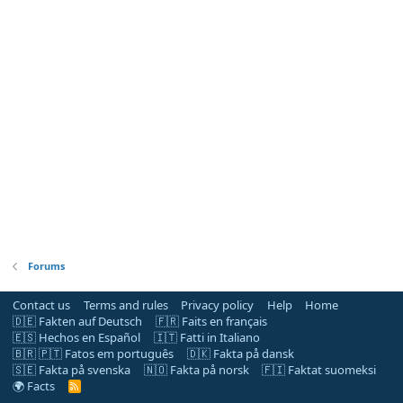
Forums
Contact us
Terms and rules
Privacy policy
Help
Home
🇩🇪 Fakten auf Deutsch
🇫🇷 Faits en français
🇪🇸 Hechos en Español
🇮🇹 Fatti in Italiano
🇧🇷 🇵🇹 Fatos em português
🇩🇰 Fakta på dansk
🇸🇪 Fakta på svenska
🇳🇴 Fakta på norsk
🇫🇮 Faktat suomeksi
🌍 Facts
R
S