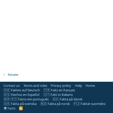
Forums
Contact us
Terms and rules
Privacy policy
Help
Home
🇩🇪 Fakten auf Deutsch
🇫🇷 Faits en français
🇪🇸 Hechos en Español
🇮🇹 Fatti in Italiano
🇧🇷 🇵🇹 Fatos em português
🇩🇰 Fakta på dansk
🇸🇪 Fakta på svenska
🇳🇴 Fakta på norsk
🇫🇮 Faktat suomeksi
🌍 Facts
R
S