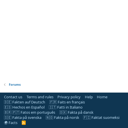
Forums
Contact us
Terms and rules
Privacy policy
Help
Home
🇩🇪 Fakten auf Deutsch
🇫🇷 Faits en français
🇪🇸 Hechos en Español
🇮🇹 Fatti in Italiano
🇧🇷 🇵🇹 Fatos em português
🇩🇰 Fakta på dansk
🇸🇪 Fakta på svenska
🇳🇴 Fakta på norsk
🇫🇮 Faktat suomeksi
🌍 Facts
R
S