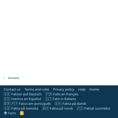
Forums
Contact us
Terms and rules
Privacy policy
Help
Home
🇩🇪 Fakten auf Deutsch
🇫🇷 Faits en français
🇪🇸 Hechos en Español
🇮🇹 Fatti in Italiano
🇧🇷 🇵🇹 Fatos em português
🇩🇰 Fakta på dansk
🇸🇪 Fakta på svenska
🇳🇴 Fakta på norsk
🇫🇮 Faktat suomeksi
🌍 Facts
R
S