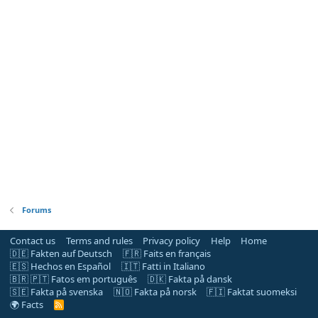
Forums
Contact us
Terms and rules
Privacy policy
Help
Home
🇩🇪 Fakten auf Deutsch
🇫🇷 Faits en français
🇪🇸 Hechos en Español
🇮🇹 Fatti in Italiano
🇧🇷 🇵🇹 Fatos em português
🇩🇰 Fakta på dansk
🇸🇪 Fakta på svenska
🇳🇴 Fakta på norsk
🇫🇮 Faktat suomeksi
🌍 Facts
R
S