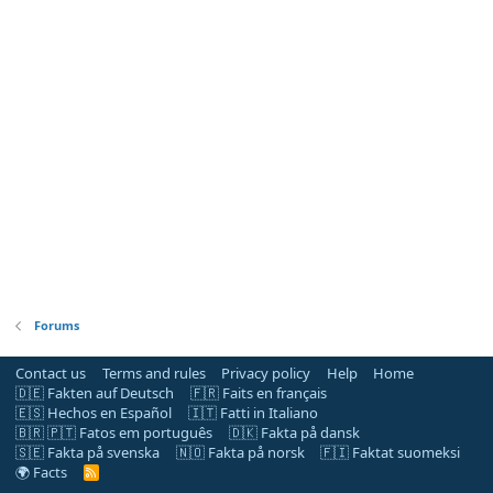
Forums
Contact us
Terms and rules
Privacy policy
Help
Home
🇩🇪 Fakten auf Deutsch
🇫🇷 Faits en français
🇪🇸 Hechos en Español
🇮🇹 Fatti in Italiano
🇧🇷 🇵🇹 Fatos em português
🇩🇰 Fakta på dansk
🇸🇪 Fakta på svenska
🇳🇴 Fakta på norsk
🇫🇮 Faktat suomeksi
🌍 Facts
R
S