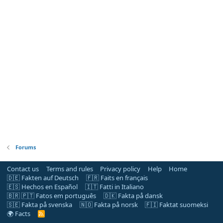
Forums
Contact us
Terms and rules
Privacy policy
Help
Home
🇩🇪 Fakten auf Deutsch
🇫🇷 Faits en français
🇪🇸 Hechos en Español
🇮🇹 Fatti in Italiano
🇧🇷 🇵🇹 Fatos em português
🇩🇰 Fakta på dansk
🇸🇪 Fakta på svenska
🇳🇴 Fakta på norsk
🇫🇮 Faktat suomeksi
🌍 Facts
R
S